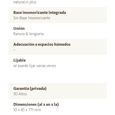
naturaLin plus
Base insonorizante integrada
Sin Base Insonorizante
Unión
Ranura & lengüeta
Adecuación a espacios húmedos
–
Lijable
se puede lijar varias veces
Garantía (privada)
30 Años
Dimensiones (al x an x la)
10 x 85 x 771 mm