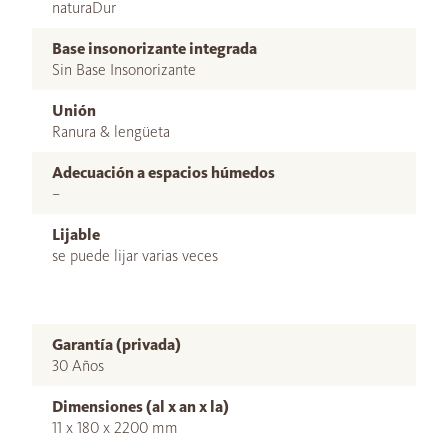
naturaDur
Base insonorizante integrada
Sin Base Insonorizante
Unión
Ranura & lengüeta
Adecuación a espacios húmedos
–
Lijable
se puede lijar varias veces
Garantía (privada)
30 Años
Dimensiones (al x an x la)
11 x 180 x 2200 mm