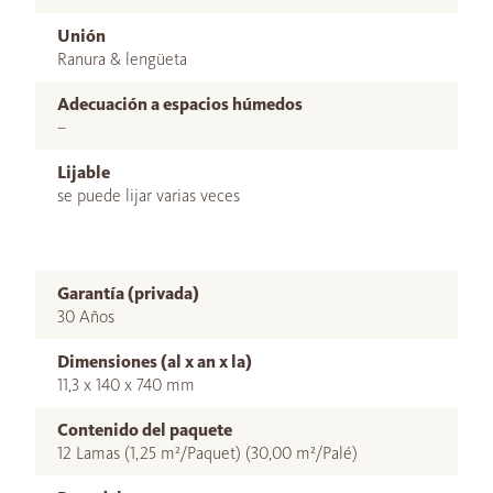
Unión
Ranura & lengüeta
Adecuación a espacios húmedos
–
Lijable
se puede lijar varias veces
Garantía (privada)
30 Años
Dimensiones (al x an x la)
11,3 x 140 x 740 mm
Contenido del paquete
12 Lamas (1,25 m²/Paquet) (30,00 m²/Palé)