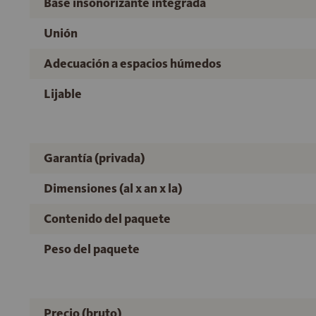
Base insonorizante integrada
Unión
Adecuación a espacios húmedos
Lijable
Garantía (privada)
Dimensiones (al x an x la)
Contenido del paquete
Peso del paquete
Precio (bruto)