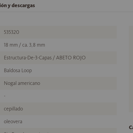
ción y descargas
535320
18 mm / ca. 3,8 mm
Estructura-De-3-Capas / ABETO ROJO
Baldosa Loop
Nogal americano
-
cepillado
oleovera
C