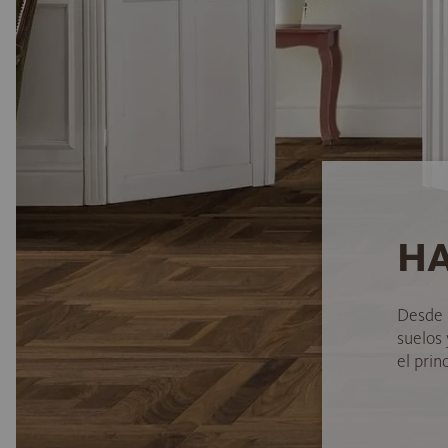
HA
Desde 
suelos
el princ