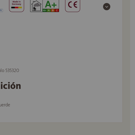
ulo 535320
tición
uerde