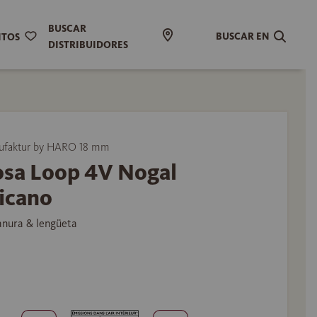
BUSCAR
BUSCAR EN
ITOS
DISTRIBUIDORES
ufaktur by HARO 18 mm
osa Loop 4V Nogal
icano
anura & lengüeta