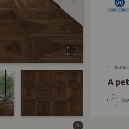
Nº de artíc
A pe
Rec