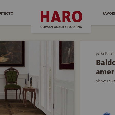
UITECTO
FAVOR
parkettman
Bald
amer
oleovera R