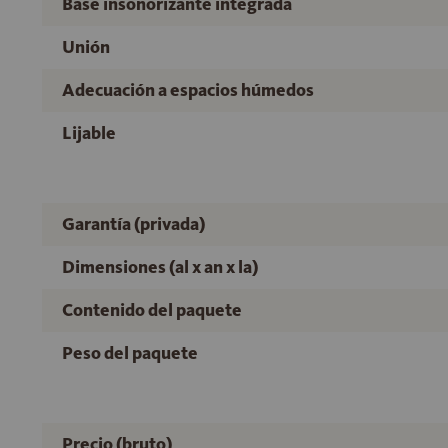
Base insonorizante integrada
Unión
Adecuación a espacios húmedos
Lijable
Garantía (privada)
Dimensiones (al x an x la)
Contenido del paquete
Peso del paquete
Precio (bruto)