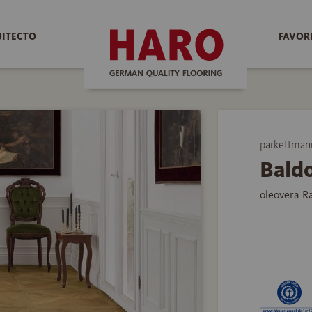
UITECTO
FAVOR
parkettman
Bald
oleovera R