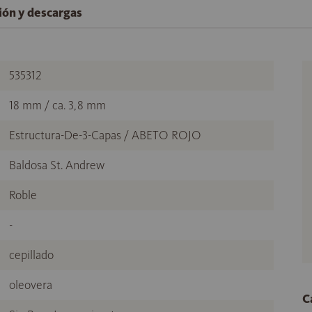
ción y descargas
535312
18 mm / ca. 3,8 mm
Estructura-De-3-Capas / ABETO ROJO
Baldosa St. Andrew
Roble
-
cepillado
oleovera
C