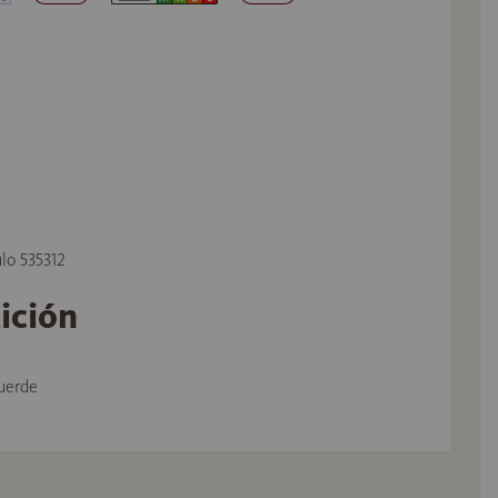
ulo 535312
tición
uerde