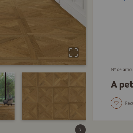
Nº de artíc
A pe
Rec