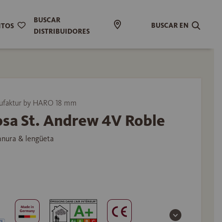
BUSCAR
BUSCAR EN
ITOS
DISTRIBUIDORES
ufaktur by HARO 18 mm
osa St. Andrew 4V Roble
anura & lengüeta