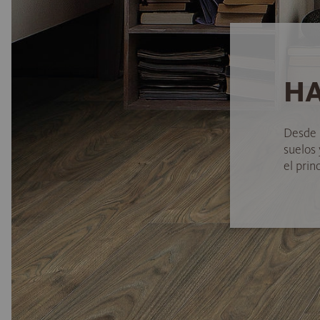
HA
Desde 
suelos
el princ