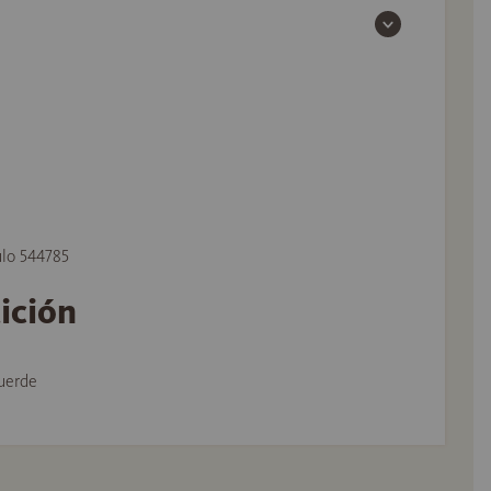
ulo 544785
tición
uerde