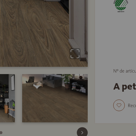
Nº de artíc
A pe
Rec