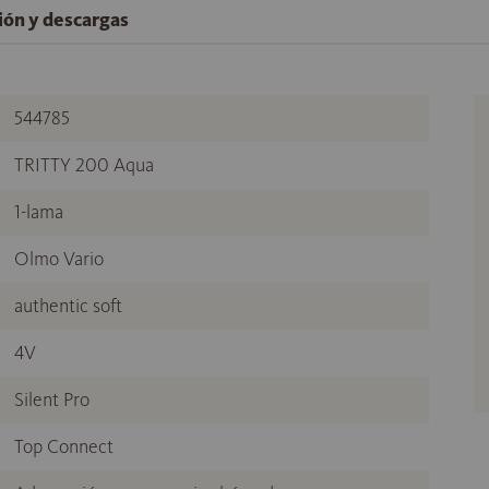
ción y descargas
544785
TRITTY 200 Aqua
1-lama
Olmo Vario
authentic soft
4V
Silent Pro
Top Connect