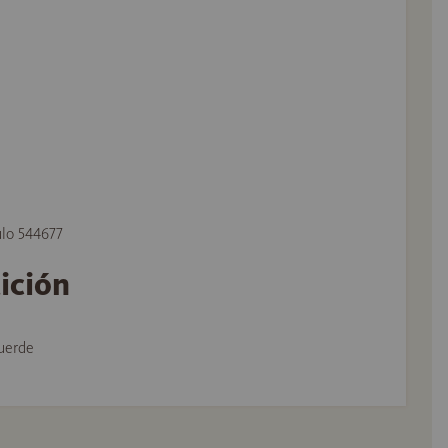
ulo 544677
tición
uerde