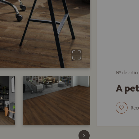
Nº de artíc
A pe
Rec