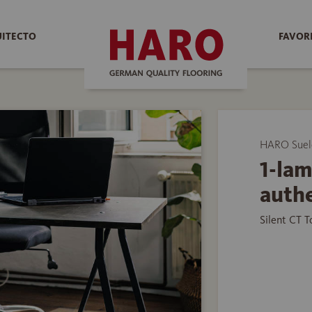
UITECTO
FAVOR
HARO Suelo
1-lam
auth
Silent CT 