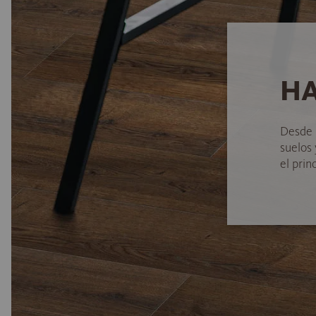
HA
Desde 
suelos
el princ