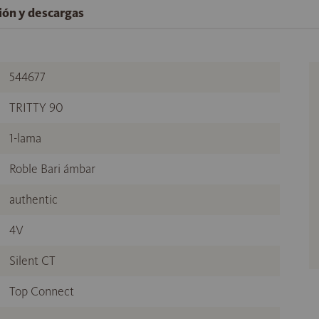
ción y descargas
544677
TRITTY 90
1-lama
Roble Bari ámbar
authentic
4V
Silent CT
Top Connect