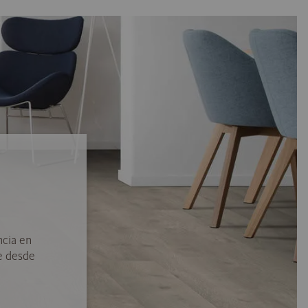
ncia en
e desde