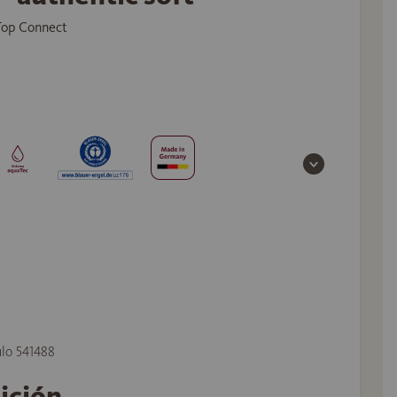
 Top Connect
ulo 541488
tición