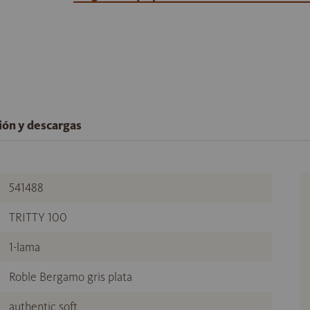
ción y descargas
541488
TRITTY 100
1-lama
Roble Bergamo gris plata
authentic soft