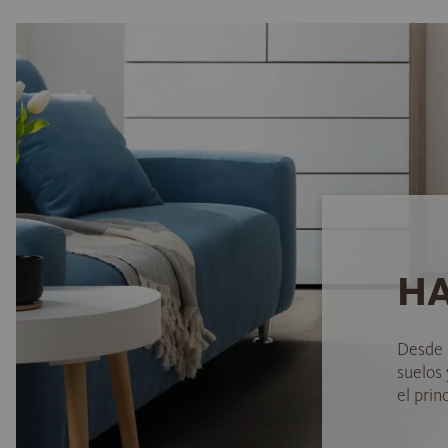
HA
Desde 
suelos
el princ