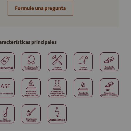
Formule una pregunta
aracterísticas principales