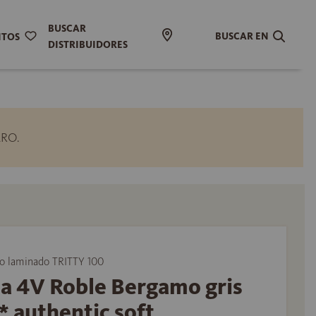
BUSCAR
BUSCAR EN
ITOS
DISTRIBUIDORES
ARO.
 laminado TRITTY 100
a 4V Roble Bergamo gris
* authentic soft