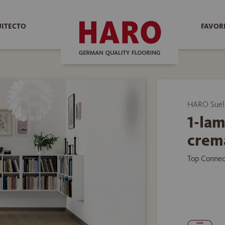
UITECTO
FAVOR
HARO Suelo
1-la
crem
Top Connec