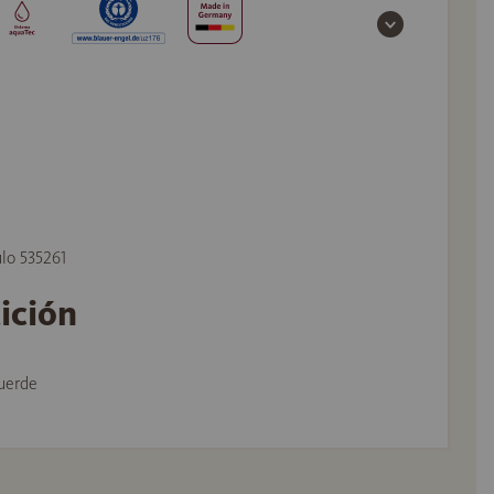
ulo 535261
tición
uerde