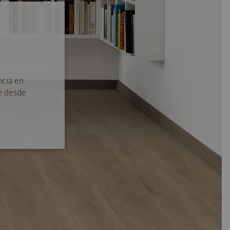
ncia en
e desde