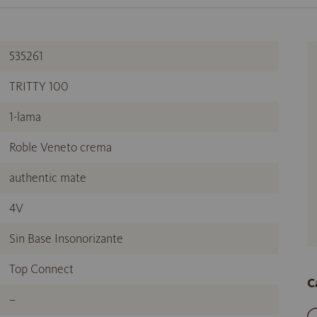
535261
TRITTY 100
1-lama
Roble Veneto crema
authentic mate
4V
Sin Base Insonorizante
Top Connect
C
–