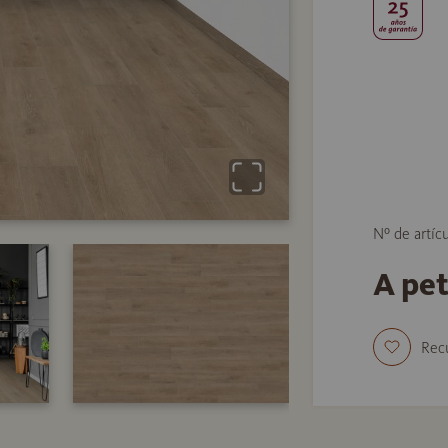
Nº de artíc
A pe
Rec