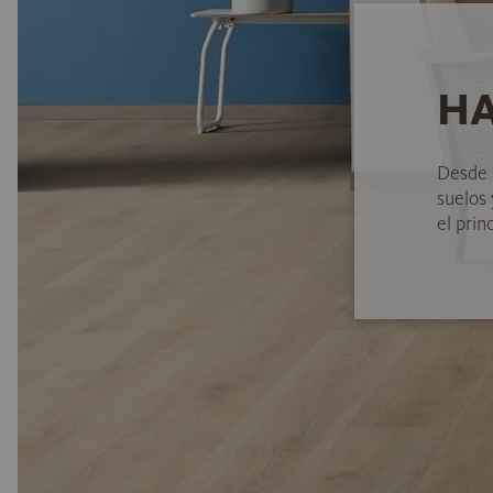
HA
Desde 
suelos
el princ