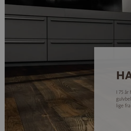
HA
I 75 år
gulvbel
lige fra