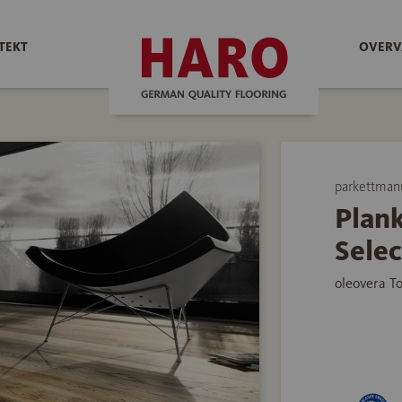
TEKT
OVERV
parkettman
Plan
Selec
oleovera T