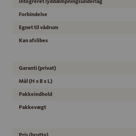
Integreret lyddæmpningsunderlag
Forbindelse
Egnet til vådrum
Kan afslibes
Garanti (privat)
Mål (H x B x L)
Pakkeindhold
Pakkevægt
Pris (brutto)