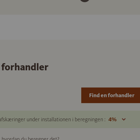
 forhandler
Find en forhandler
afskæringer under installationen i beregningen :
e, hvordan du beregner det?