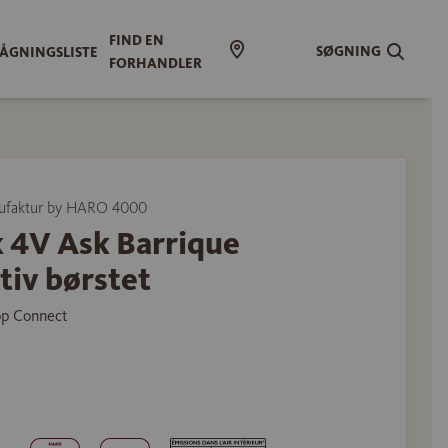
FIND EN
SØGNING
ÅGNINGSLISTE
FORHANDLER
ufaktur by HARO 4000
k 4V Ask Barrique
tiv børstet
op Connect