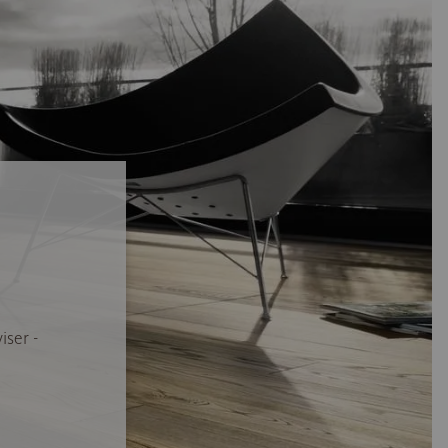
iser -