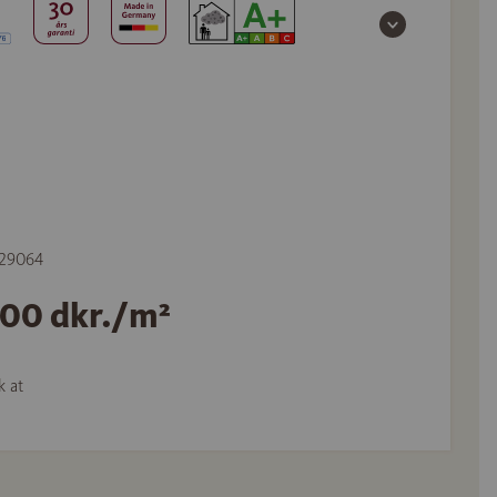
 529064
,00 dkr./m²
k at