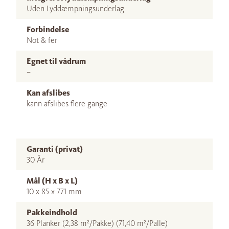
Uden Lyddæmpningsunderlag
Forbindelse
Not & fer
Egnet til vådrum
–
Kan afslibes
kann afslibes flere gange
Garanti (privat)
30 År
Mål (H x B x L)
10 x 85 x 771 mm
Pakkeindhold
36 Planker (2,38 m²/Pakke) (71,40 m²/Palle)