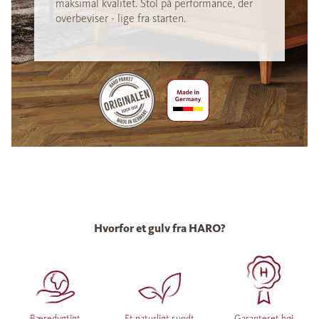
maksimal kvalitet. Stol på performance, der
overbeviser - lige fra starten.
Hvorfor et gulv fra HARO?
Bæredygtigt
Et naturligt sundt
Garanteret høj