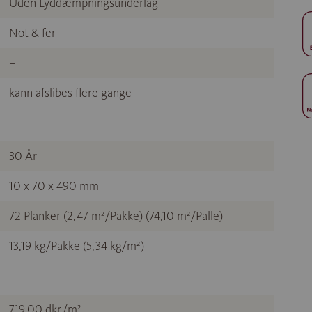
Uden Lyddæmpningsunderlag
Not & fer
–
kann afslibes flere gange
30 År
10 x 70 x 490 mm
72 Planker (2,47 m²/Pakke) (74,10 m²/Palle)
13,19 kg/Pakke (5,34 kg/m²)
719,00 dkr./m²