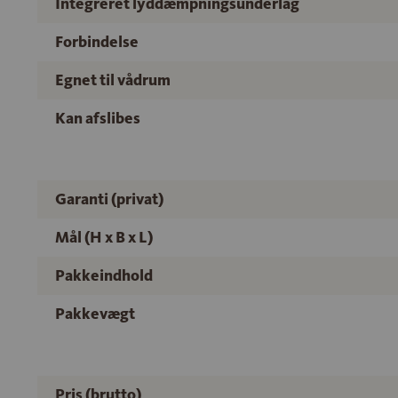
Integreret lyddæmpningsunderlag
Forbindelse
Egnet til vådrum
Kan afslibes
Garanti (privat)
Mål (H x B x L)
Pakkeindhold
Pakkevægt
Pris (brutto)