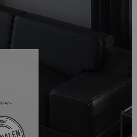
iser -