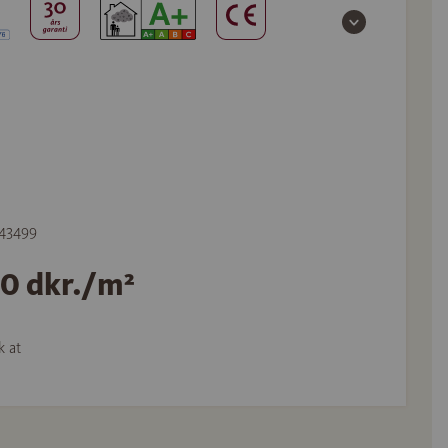
543499
00 dkr./m²
k at