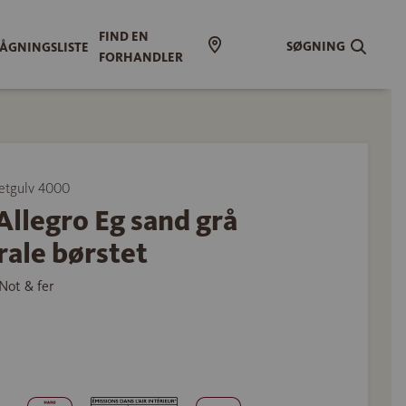
FIND EN
SØGNING
ÅGNINGSLISTE
FORHANDLER
etgulv 4000
Allegro Eg sand grå
ale børstet
Not & fer