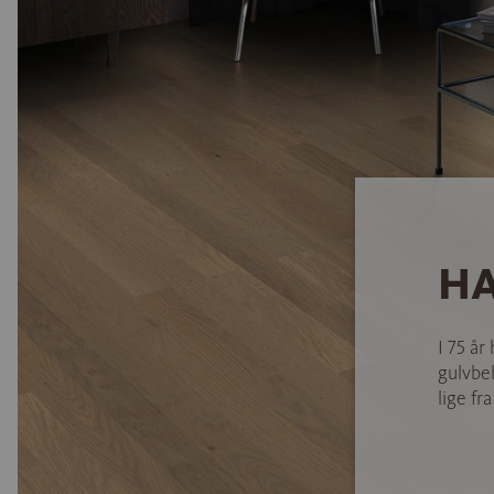
HA
I 75 år
gulvbel
lige fra