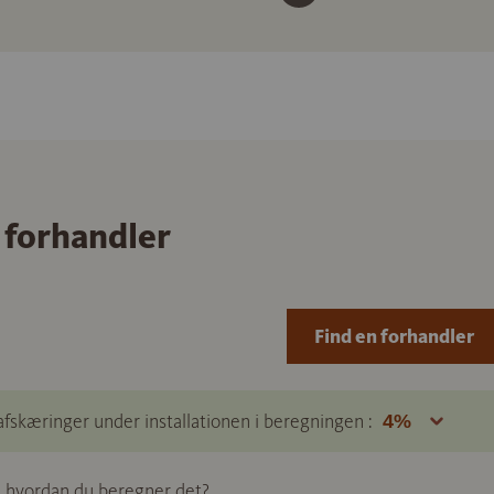
 forhandler
Find en forhandler
afskæringer under installationen i beregningen :
e, hvordan du beregner det?