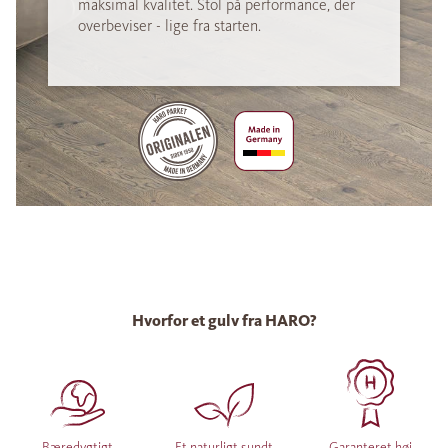
maksimal kvalitet. Stol på performance, der
overbeviser - lige fra starten.
Hvorfor et gulv fra HARO?
Bæredygtigt
Et naturligt sundt
Garanteret høj