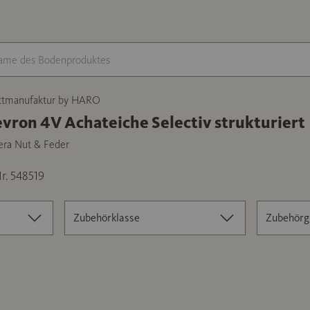
ttmanufaktur by HARO
vron 4V Achateiche Selectiv strukturiert
era Nut & Feder
r. 548519
Zubehörklasse
Zubehörg