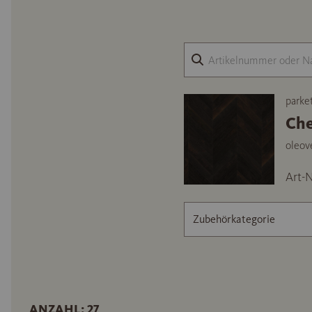
parke
Che
oleov
Art-N
Zubehörkategorie
ANZAHL: 27