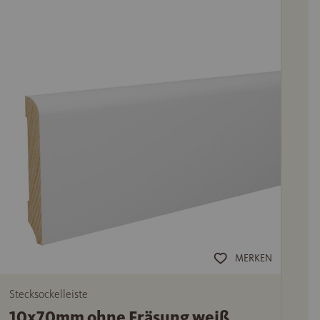
MERKEN
Stecksockelleiste
10x70mm ohne Fräsung weiß