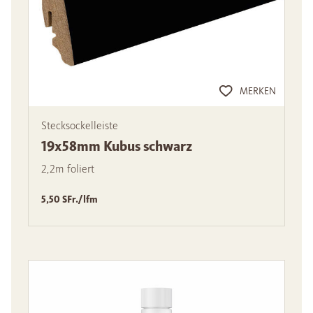
MERKEN
Stecksockelleiste
19x58mm Kubus schwarz
2,2m foliert
5,50 SFr./lfm