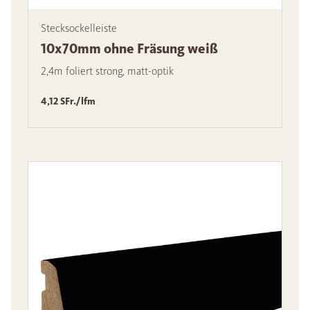
Stecksockelleiste
10x70mm ohne Fräsung weiß
2,4m foliert strong, matt-optik
4,12 SFr./lfm