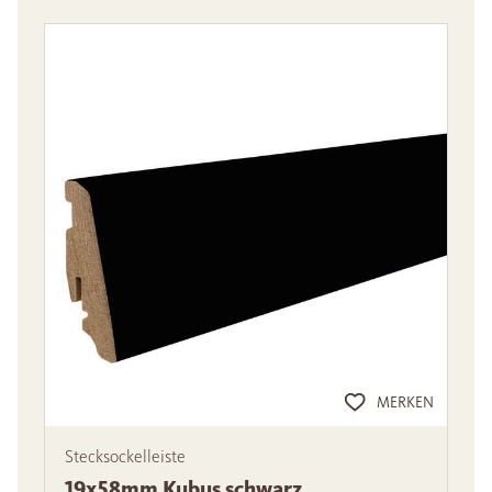
MERKEN
Stecksockelleiste
19x58mm Kubus schwarz