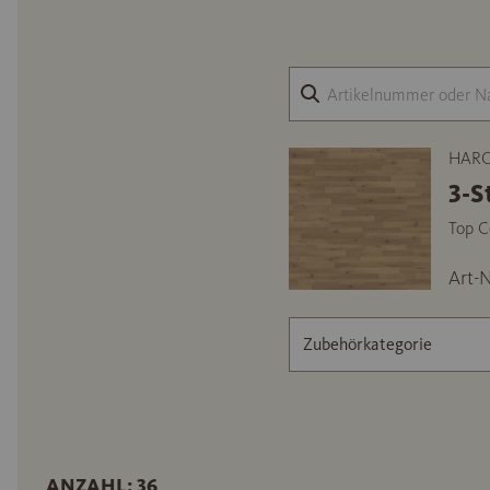
HARO 
3-S
Top C
Art-N
Zubehörkategorie
ANZAHL: 36