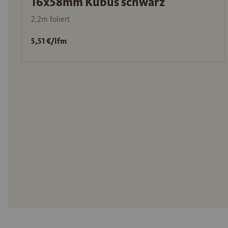
16x58mm Kubus schwarz
2,2m foliert
5,51 €/lfm