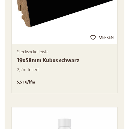
MERKEN
Stecksockelleiste
19x58mm Kubus schwarz
2,2m foliert
5,51 €/lfm