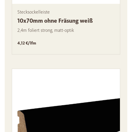
Stecksockelleiste
10x70mm ohne Fräsung weiß
2,4m foliert strong, matt-optik
4,12 €/lfm