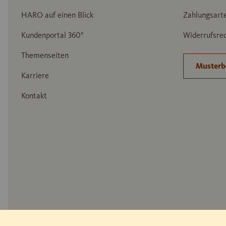
HARO auf einen Blick
Zahlungsart
Kundenportal 360°
Widerrufsrec
Themenseiten
Musterb
Karriere
Kontakt