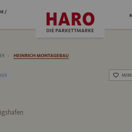
E /
M
ER
HEINRICH MONTAGEBAU
KER
MERK
igshafen