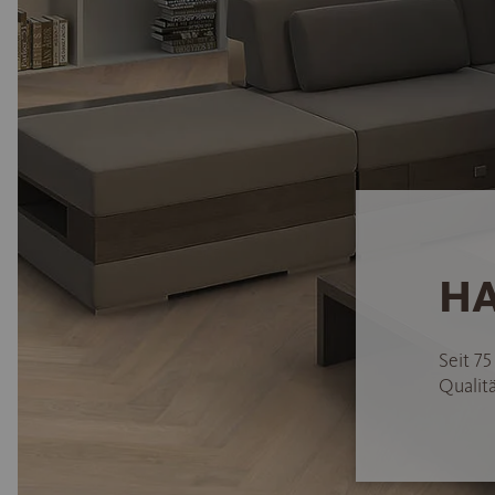
HA
Seit 7
Qualitä