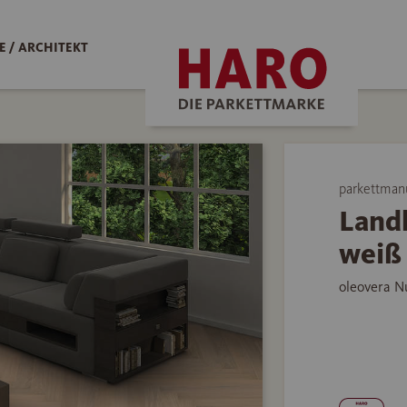
 / ARCHITEKT
parkettman
Landh
weiß 
oleovera N