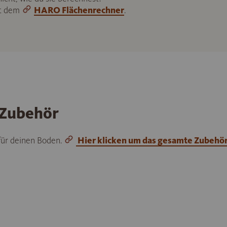
it dem
HARO Flächenrechner
.
 Zubehör
 für deinen Boden.
Hier klicken um das gesamte Zubehö