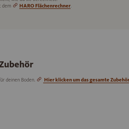
it dem
HARO Flächenrechner
.
 Zubehör
 für deinen Boden.
Hier klicken um das gesamte Zubehö