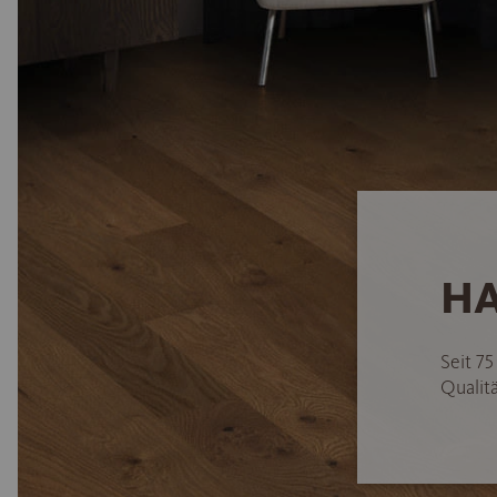
HA
Seit 7
Qualitä