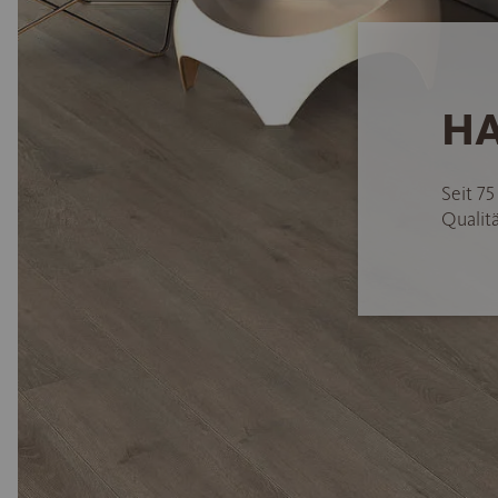
HA
Seit 7
Qualitä