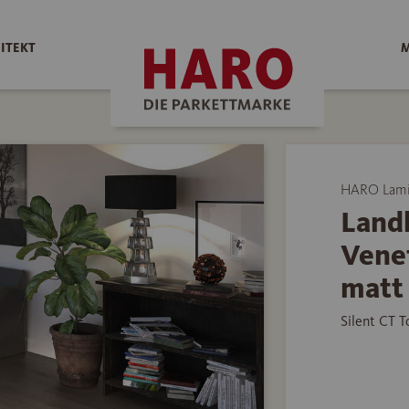
ITEKT
M
HARO Lami
Land
Vene
matt
Silent CT 