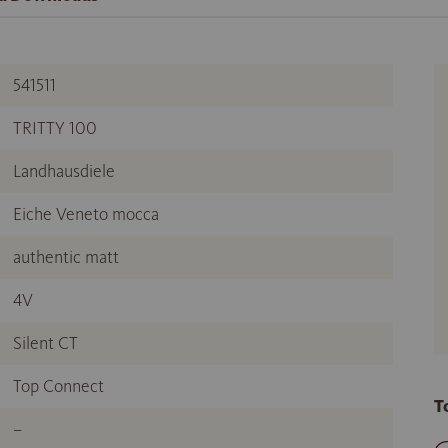
541511
TRITTY 100
Landhausdiele
Eiche Veneto mocca
authentic matt
4V
Silent CT
Top Connect
T
–