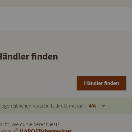
ändler finden
Händler finden
legen üblichen Verschnitt direkt mit ein :
icht, wie du sie berechnest?
it dem
HARO Flächenrechner
.