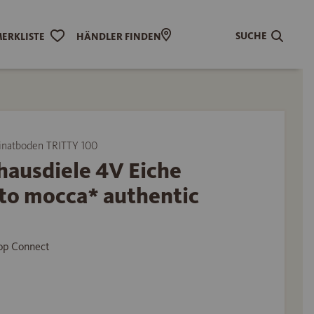
SUCHE
ERKLISTE
HÄNDLER FINDEN
natboden TRITTY 100
hausdiele 4V Eiche
to mocca* authentic
Top Connect