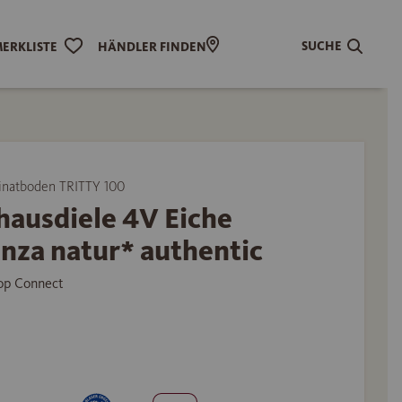
SUCHE
ERKLISTE
HÄNDLER FINDEN
natboden TRITTY 100
hausdiele 4V Eiche
nza natur* authentic
Top Connect