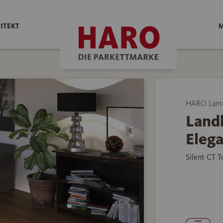
ITEKT
M
HARO Lami
Land
Elega
Silent CT 