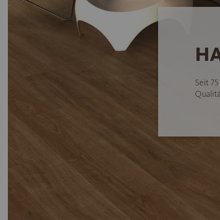
HA
Seit 7
Qualitä