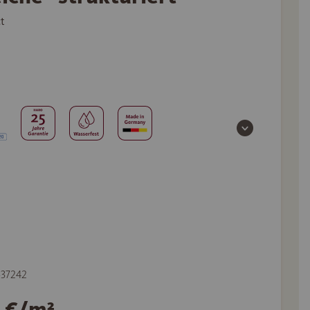
t
 537242
5 €/m²