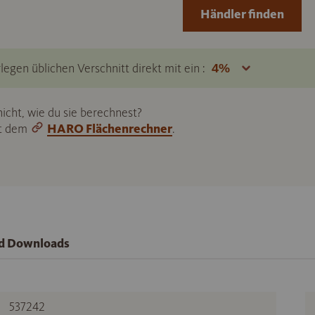
Händler finden
legen üblichen Verschnitt direkt mit ein :
icht, wie du sie berechnest?
it dem
HARO Flächenrechner
.
nd Downloads
537242