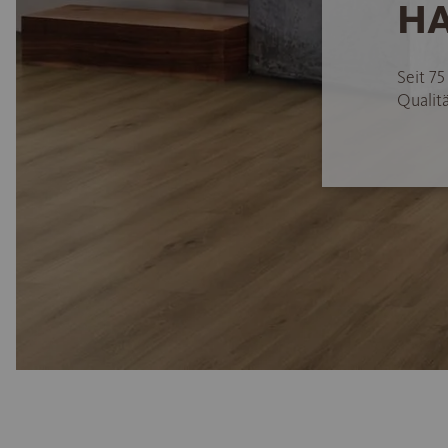
HA
Seit 7
Qualitä