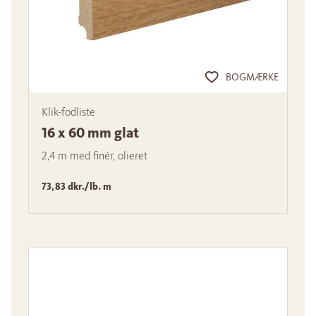
BOGMÆRKE
Klik-fodliste
16 x 60 mm glat
2,4 m med finér, olieret
73,83 dkr./lb. m