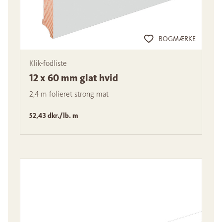
BOGMÆRKE
Klik-fodliste
12 x 60 mm glat hvid
2,4 m folieret strong mat
52,43 dkr./lb. m