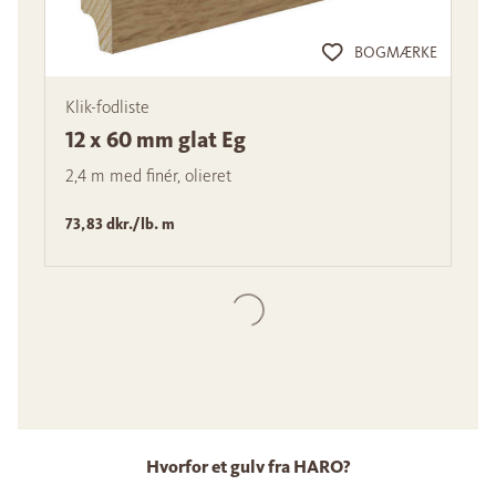
BOGMÆRKE
Klik-fodliste
12 x 60 mm glat Eg
2,4 m med finér, olieret
73,83 dkr./lb. m
Hvorfor et gulv fra HARO?