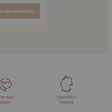
e uden produkter
avet med
Fremstillet i
passion
Tyskland