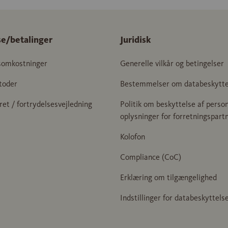
se/betalinger
Juridisk
somkostninger
Generelle vilkår og betingelser
toder
Bestemmelser om databeskytte
ret / fortrydelsesvejledning
Politik om beskyttelse af person
oplysninger for forretningspart
Kolofon
Compliance (CoC)
Erklæring om tilgængelighed
Indstillinger for databeskyttels