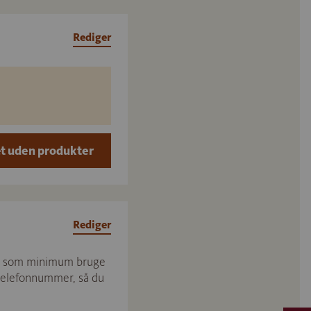
Rediger
t uden produkter
Rediger
skal som minimum bruge
g telefonnummer, så du