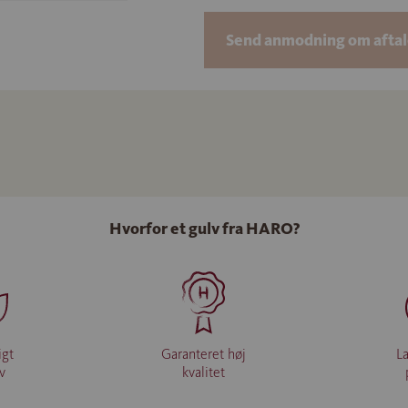
Send anmodning om aftal
Hvorfor et gulv fra HARO?
igt
Garanteret høj
L
iv
kvalitet