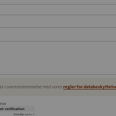
ata i overensstemmelse med vores
regler for databeskyttels
tion
art verification
Friendly
Captcha ⇗