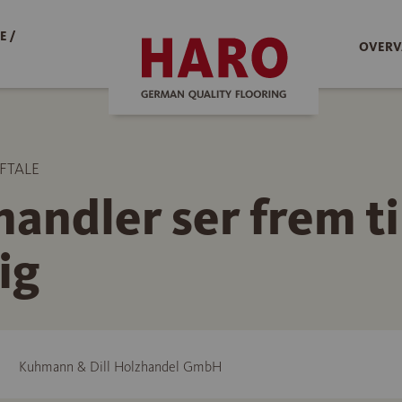
E /
OVERV
FTALE
handler ser frem ti
ig
Kuhmann & Dill Holzhandel GmbH