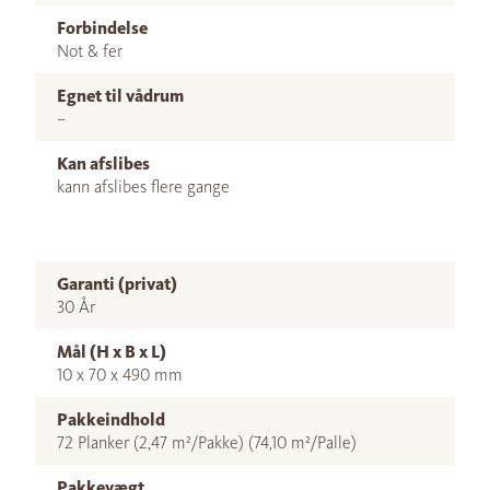
Forbindelse
Not & fer
Egnet til vådrum
–
Kan afslibes
kann afslibes flere gange
Garanti (privat)
30 År
Mål (H x B x L)
10 x 70 x 490 mm
Pakkeindhold
72 Planker (2,47 m²/Pakke) (74,10 m²/Palle)
Pakkevægt