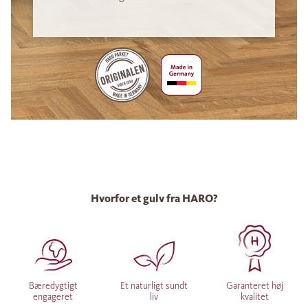
Hvorfor et gulv fra HARO?
Bæredygtigt
Et naturligt sundt
Garanteret høj
engageret
liv
kvalitet