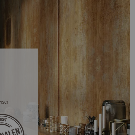
iser -