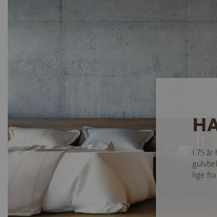
HA
I 75 år
gulvbel
lige fra