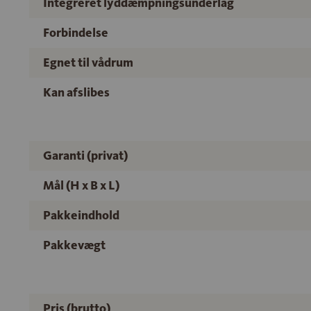
Integreret lyddæmpningsunderlag
Forbindelse
Egnet til vådrum
Kan afslibes
Garanti (privat)
Mål (H x B x L)
Pakkeindhold
Pakkevægt
Pris (brutto)