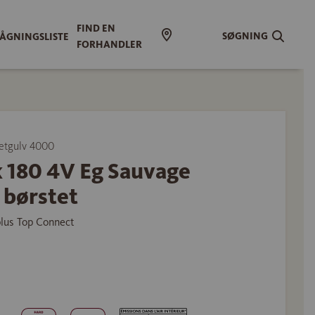
FIND EN
SØGNING
ÅGNINGSLISTE
FORHANDLER
etgulv 4000
k 180 4V Eg Sauvage
 børstet
plus Top Connect