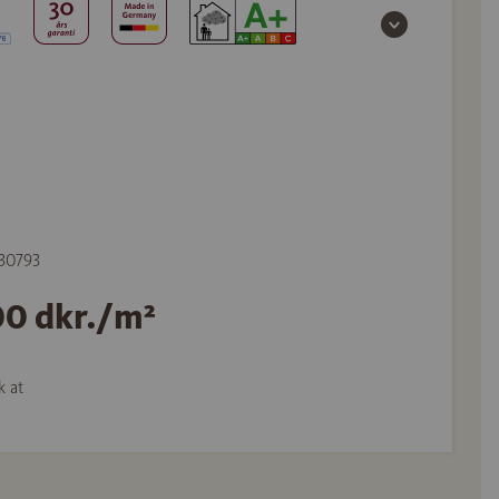
530793
00 dkr./m²
k at