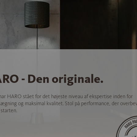
RO - Den originale.
 har HARO stået for det højeste niveau af ekspertise inden for
ægning og maksimal kvalitet. Stol på performance, der overbev
 starten.