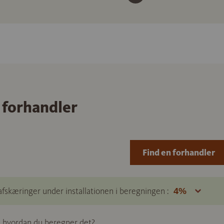
 forhandler
Find en forhandler
afskæringer under installationen i beregningen :
e, hvordan du beregner det?