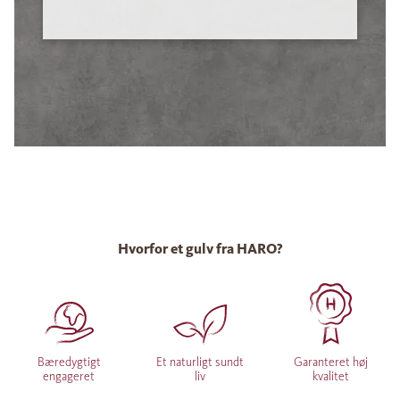
Hvorfor et gulv fra HARO?
Bæredygtigt
Et naturligt sundt
Garanteret høj
engageret
liv
kvalitet