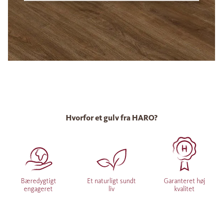
Hvorfor et gulv fra HARO?
Bæredygtigt
Et naturligt sundt
Garanteret høj
engageret
liv
kvalitet