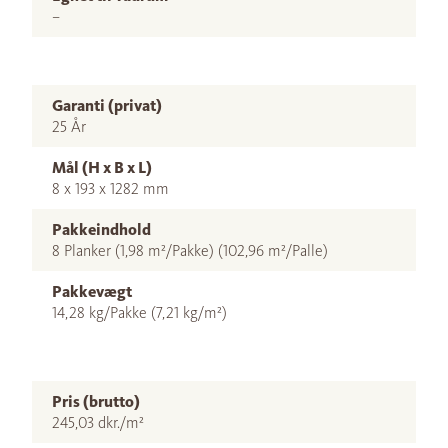
–
Garanti (privat)
25 År
Mål (H x B x L)
8 x 193 x 1282 mm
Pakkeindhold
8 Planker (1,98 m²/Pakke) (102,96 m²/Palle)
Pakkevægt
14,28 kg/Pakke (7,21 kg/m²)
Pris (brutto)
245,03 dkr./m²