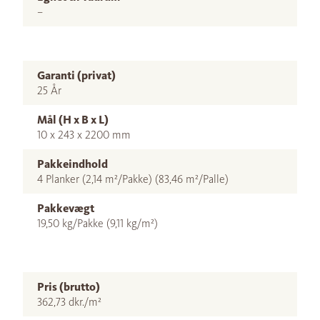
–
Garanti (privat)
25 År
Mål (H x B x L)
10 x 243 x 2200 mm
Pakkeindhold
4 Planker (2,14 m²/Pakke) (83,46 m²/Palle)
Pakkevægt
19,50 kg/Pakke (9,11 kg/m²)
Pris (brutto)
362,73 dkr./m²