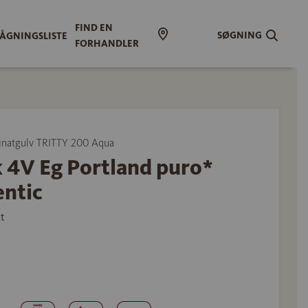
FIND EN
SØGNING
ÅGNINGSLISTE
FORHANDLER
natgulv TRITTY 200 Aqua
 4V Eg Portland puro*
entic
t