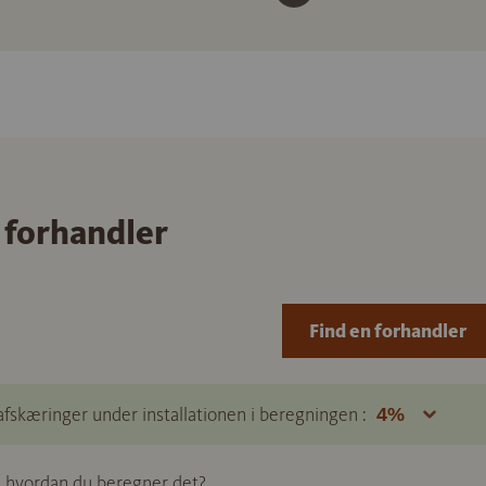
 forhandler
Find en forhandler
afskæringer under installationen i beregningen :
e, hvordan du beregner det?