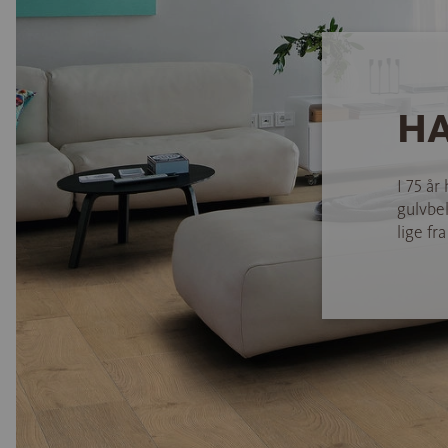
HA
I 75 år
gulvbel
lige fra