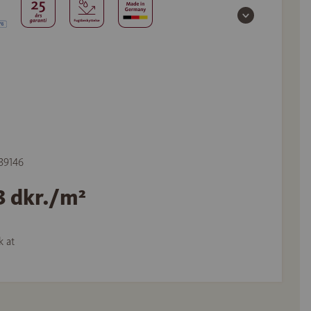
539146
3 dkr./m²
k at