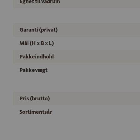
Egnet til vådrum
Garanti (privat)
Mål (H x B x L)
Pakkeindhold
Pakkevægt
Pris (brutto)
Sortimentsår