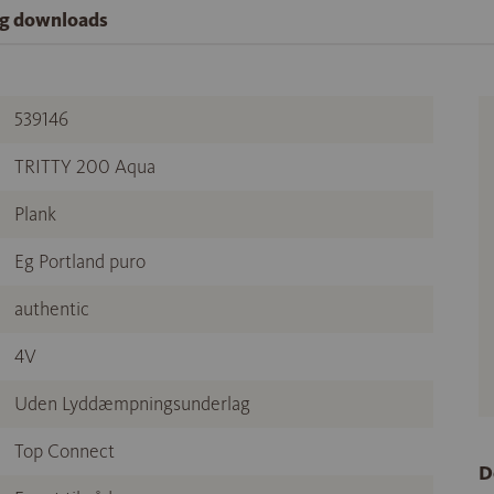
og downloads
539146
TRITTY 200 Aqua
Plank
Eg Portland puro
authentic
4V
Uden Lyddæmpningsunderlag
Top Connect
D