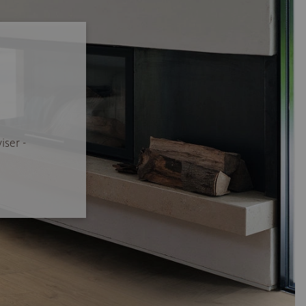
iser -