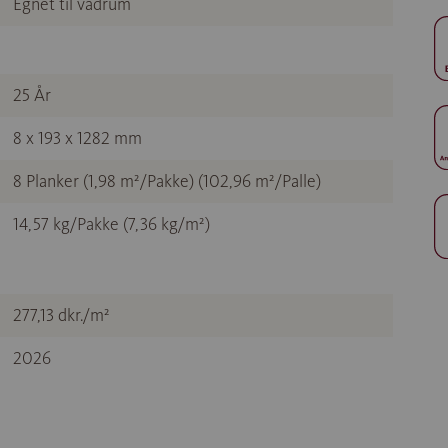
Egnet til vådrum
25 År
8 x 193 x 1282 mm
8 Planker (1,98 m²/Pakke) (102,96 m²/Palle)
14,57 kg/Pakke (7,36 kg/m²)
277,13 dkr./m²
2026