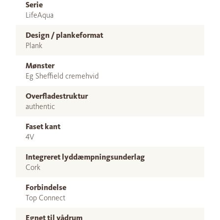
Serie
LifeAqua
Design / plankeformat
Plank
Mønster
Eg Sheffield cremehvid
Overfladestruktur
authentic
Faset kant
4V
Integreret lyddæmpningsunderlag
Cork
Forbindelse
Top Connect
Egnet til vådrum