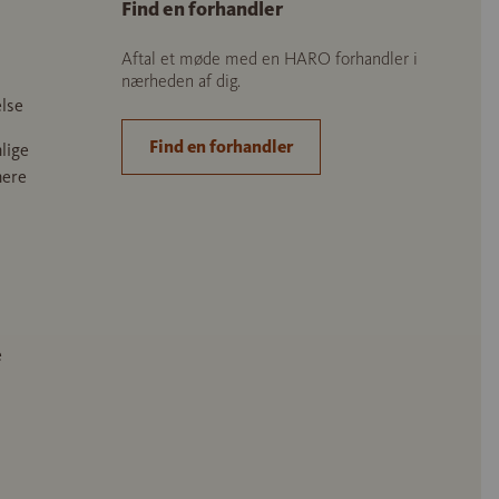
Find en forhandler
Aftal et møde med en HARO forhandler i
nærheden af dig.
lse
Find en forhandler
lige
nere
e