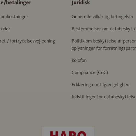
se/betalinger
Juridisk
somkostninger
Generelle vilkår og betingelser
toder
Bestemmelser om databeskytte
ret / fortrydelsesvejledning
Politik om beskyttelse af person
oplysninger for forretningspart
Kolofon
Compliance (CoC)
Erklæring om tilgængelighed
Indstillinger for databeskyttels