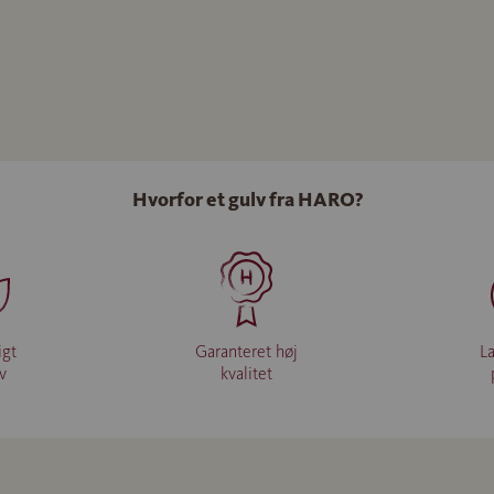
Hvorfor et gulv fra HARO?
igt
Garanteret høj
L
iv
kvalitet