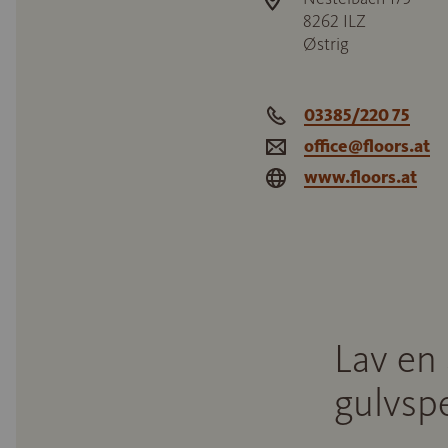
8262
ILZ
Østrig
03385/220 75
office@floors.at
www.floors.at
Lav en 
gulvspe