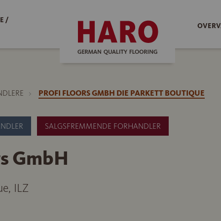
E /
OVERV
NDLERE
PROFI FLOORS GMBH DIE PARKETT BOUTIQUE
ANDLER
SALGSFREMMENDE FORHANDLER
ors GmbH
e, ILZ