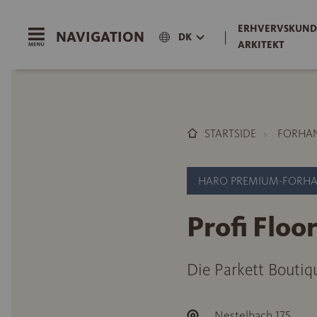
ERHVERVSKUND
NAVIGATION
|
DK
ARKITEKT
STARTSIDE
FORHA
HARO PREMIUM-FORH
Profi Flo
Die Parkett Boutiqu
Nestelbach 175