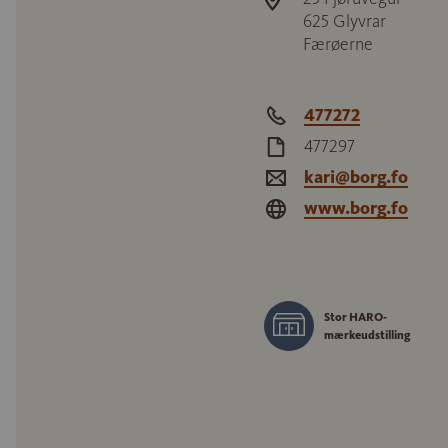
625
Glyvrar
Færøerne
477272
477297
kari@borg.fo
www.borg.fo
Stor HARO-
mærkeudstilling