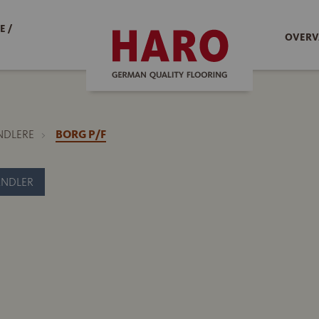
E /
OVERV
NDLERE
BORG P/F
ANDLER