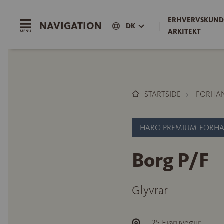
ERHVERVSKUND
NAVIGATION
|
DK
ARKITEKT
STARTSIDE
FORHA
HARO PREMIUM-FORH
Borg P/F
Glyvrar
25 Fjøruvegur