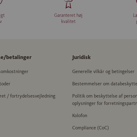
igt
Garanteret høj
L
iv
kvalitet
se/betalinger
Juridisk
somkostninger
Generelle vilkår og betingelser
toder
Bestemmelser om databeskytte
ret / fortrydelsesvejledning
Politik om beskyttelse af person
oplysninger for forretningspart
Kolofon
Compliance (CoC)