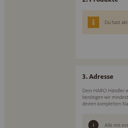
Du hast akt
3. Adresse
Dein HARO Händler wir
benötigen wir mindest
deinen kompletten N
Alle mit ei