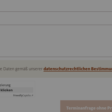
ine Daten gemäß unserer
datenschutzrechtlichen Bestimmu
izierung
 klicken
Friendly
Captcha ⇗
Terminanfrage ohne P