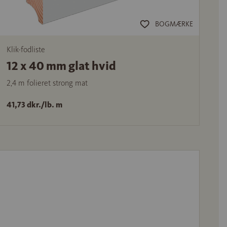
BOGMÆRKE
Klik-fodliste
12 x 40 mm glat hvid
2,4 m folieret strong mat
41,73 dkr./lb. m