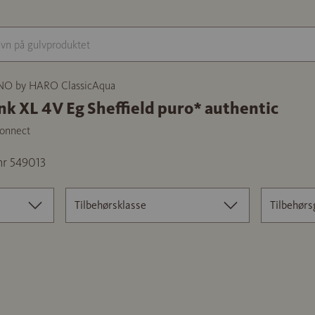
NO by HARO ClassicAqua
nk XL 4V Eg Sheffield puro* authentic
onnect
nr 549013
Tilbehørsklasse
Tilbehørs