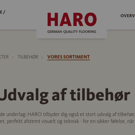
E /
OVERV
KTER
TILBEHØR
VORES SORTIMENT
dvalg af tilbehør
de underlag: HARO tilbyder dig også et stort udvalg af tilbehør, d
t, perfekt afstemt visuelt og teknisk - for en sikker følelse, når