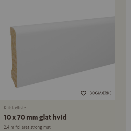
BOGMÆRKE
Klik-fodliste
10 x 70 mm glat hvid
2,4 m folieret strong mat