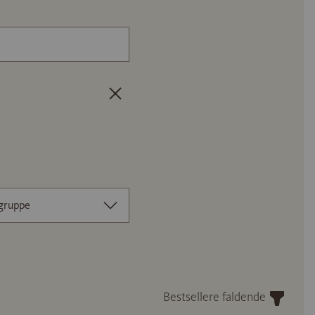
Artikelnummer eller navn på gulvpro
gruppe
Bestsellere faldende