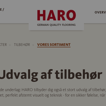
E /
OVERV
KTER
TILBEHØR
VORES SORTIMENT
dvalg af tilbehør
de underlag: HARO tilbyder dig også et stort udvalg af tilbehør, d
t, perfekt afstemt visuelt og teknisk - for en sikker følelse, når