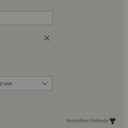
Artikelnummer eller navn på gulvpro
gruppe
Bestsellere faldende