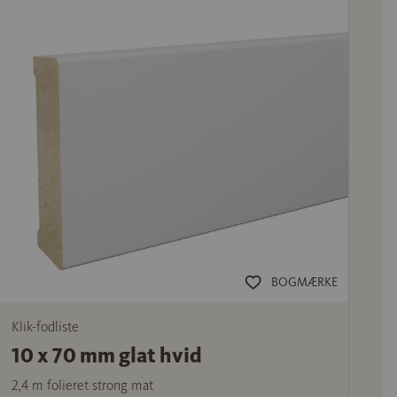
BOGMÆRKE
Klik-fodliste
10 x 70 mm glat hvid
2,4 m folieret strong mat