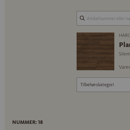
HARO 
Pla
Silen
Vare
Tilbehørskategori
NUMMER: 18