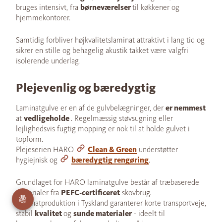
bruges intensivt, fra
børneværelser
til køkkener og
hjemmekontorer.
Samtidig forbliver højkvalitetslaminat attraktivt i lang tid og
sikrer en stille og behagelig akustik takket være valgfri
isolerende underlag.
Plejevenlig og bæredygtig
Laminatgulve er en af de gulvbelægninger, der
er nemmest
at
vedligeholde
. Regelmæssig støvsugning eller
lejlighedsvis fugtig mopping er nok til at holde gulvet i
topform.
Plejeserien HARO
Clean & Green
understøtter
hygiejnisk og
bæredygtig rengøring
.
Grundlaget for HARO laminatgulve består af træbaserede
materialer fra
PEFC-certificeret
skovbrug.
Laminatproduktion i Tyskland garanterer korte transportveje,
stabil
kvalitet
og
sunde materialer
- ideelt til