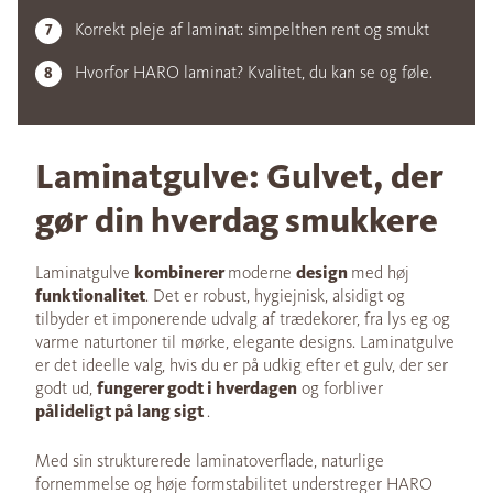
Korrekt pleje af laminat: simpelthen rent og smukt
Hvorfor HARO laminat? Kvalitet, du kan se og føle.
Laminatgulve: Gulvet, der
gør din hverdag smukkere
Laminatgulve
kombinerer
moderne
design
med høj
funktionalitet
. Det er robust, hygiejnisk, alsidigt og
tilbyder et imponerende udvalg af trædekorer, fra lys eg og
varme naturtoner til mørke, elegante designs. Laminatgulve
er det ideelle valg, hvis du er på udkig efter et gulv, der ser
godt ud,
fungerer godt i hverdagen
og forbliver
pålideligt på lang sigt
.
Med sin strukturerede laminatoverflade, naturlige
fornemmelse og høje formstabilitet understreger HARO