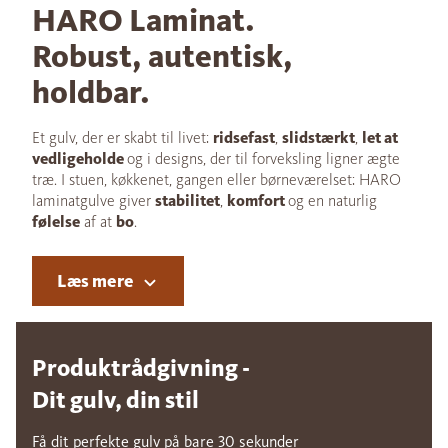
HARO Laminat.
Robust, autentisk,
holdbar.
Et gulv, der er skabt til livet:
ridsefast
,
slidstærkt
,
let at
vedligeholde
og i designs, der til forveksling ligner ægte
træ. I stuen, køkkenet, gangen eller børneværelset: HARO
laminatgulve giver
stabilitet
,
komfort
og en naturlig
følelse
af at
bo
.
Læs mere
Produktrådgivning -
Dit gulv, din stil
Få dit perfekte gulv på bare 30 sekunder