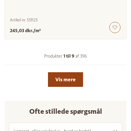
Artikel nr.
533123
245,03 dkr./m²
Produkter
1 til
9
af
396
Vis mere
Ofte stillede spørgsmål